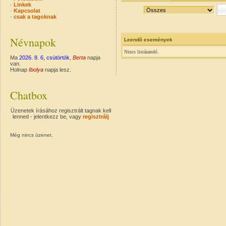
·
Linkek
·
Kapcsolat
·
csak a tagoknak
Névnapok
Leendõ események
Nincs listázandó.
Ma
2026. 8. 6, csütörtök
,
Berta
napja
van.
Holnap
Ibolya
napja lesz.
Chatbox
Üzenetek írásához regisztrált tagnak kell
lenned - jelentkezz be, vagy
regisztrálj
Még nincs üzenet.