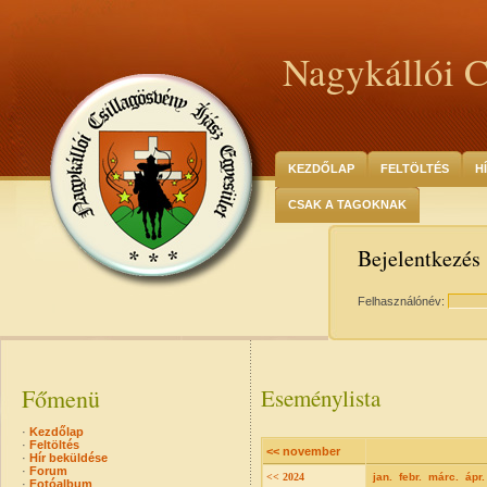
Nagykállói C
KEZDŐLAP
FELTÖLTÉS
H
CSAK A TAGOKNAK
Bejelentkezés
Felhasználónév:
Főmenü
Eseménylista
·
Kezdőlap
·
Feltöltés
<< november
·
Hír beküldése
·
Forum
<< 2024
jan.
febr.
márc.
ápr.
·
Fotóalbum