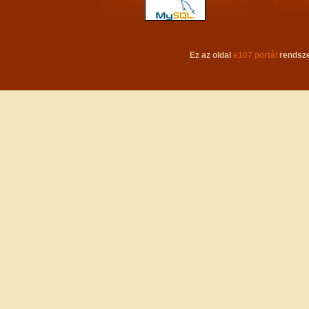
Ez az oldal
e107 portál
rendsze