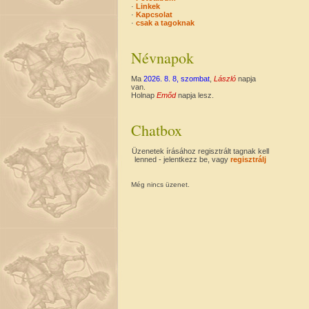
·
Linkek
·
Kapcsolat
·
csak a tagoknak
Névnapok
Ma
2026. 8. 8, szombat
,
László
napja
van.
Holnap
Emőd
napja lesz.
Chatbox
Üzenetek írásához regisztrált tagnak kell
lenned - jelentkezz be, vagy
regisztrálj
Még nincs üzenet.