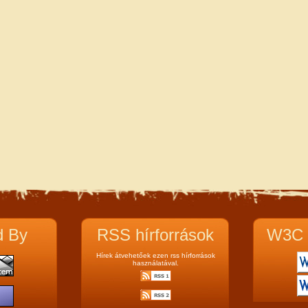
d By
RSS hírforrások
W3C 
Hírek átvehetőek ezen rss hírforrások
használatával.