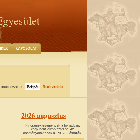
Egyesület
NKEK
KAPCSOLAT
k megjegyzése
Regisztráció
2026 augusztus
Nincsenek események a hónapban,
vagy nem jelentkeztél be. Az
eseményeket csak a TAGOK láthatják!