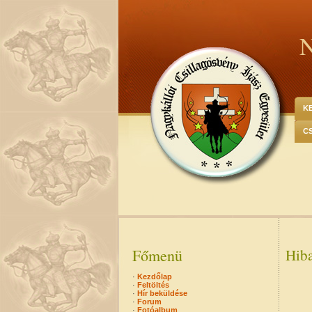
N
K
C
Főmenü
Hib
·
Kezdőlap
·
Feltöltés
·
Hír beküldése
·
Forum
·
Fotóalbum