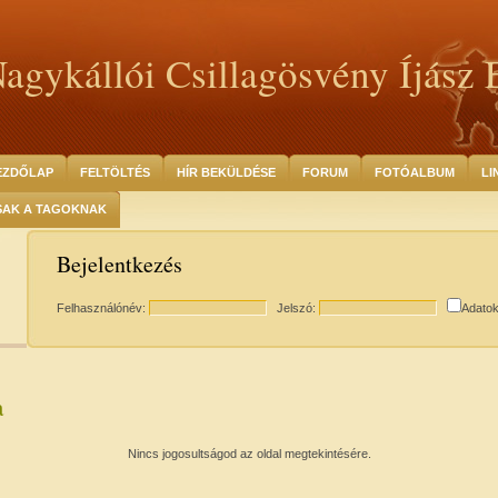
agykállói Csillagösvény Íjász 
EZDŐLAP
FELTÖLTÉS
HÍR BEKÜLDÉSE
FORUM
FOTÓALBUM
LI
SAK A TAGOKNAK
Bejelentkezés
Felhasználónév:
Jelszó:
Adato
a
Nincs jogosultságod az oldal megtekintésére.