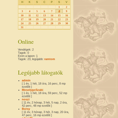
H
K
S
C
P
S
V
1
2
3
4
5
6
7
8
9
10
11
12
13
14
15
16
17
18
19
20
21
22
23
24
25
26
27
28
29
30
31
Online
Vendégek: 2
Tagok: 0
Ezen a lapon: 1
Tagok: 23, legújabb:
ramtom
Legújabb látogatók
admin
[ 1 év, 1 hét, 18 óra, 16 perc, 8 mp
ezelőtt ]
MosolygoSzabi
[ 1 év, 1 hét, 18 óra, 59 perc, 52 mp
ezelőtt ]
noszi
[ 11 év, 2 hónap, 3 hét, 5 nap, 2 óra,
42 perc, 48 mp ezelőtt ]
Borsy
[ 11 év, 3 hónap, 3 hét, 3 nap, 20 óra,
47 perc, 16 mp ezelőtt ]