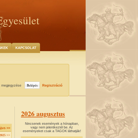
Egyesület
NKEK
KAPCSOLAT
k megjegyzése
Regisztráció
2026 augusztus
Nincsenek események a hónapban,
vagy nem jelentkeztél be. Az
jus >>
eseményeket csak a TAGOK láthatják!
2025 >>