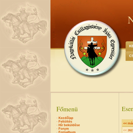
N
K
C
Főmenü
Esem
·
Kezdőlap
·
Feltöltés
<< má
·
Hír beküldése
·
Forum
<< 202
·
Fotóalbum