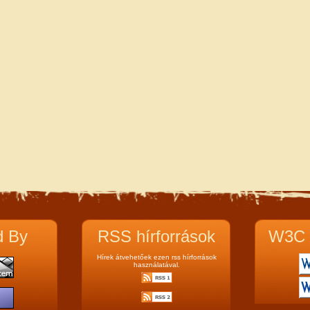
d By
RSS hírforrások
W3C 
Hírek átvehetőek ezen rss hírforrások
használatával.