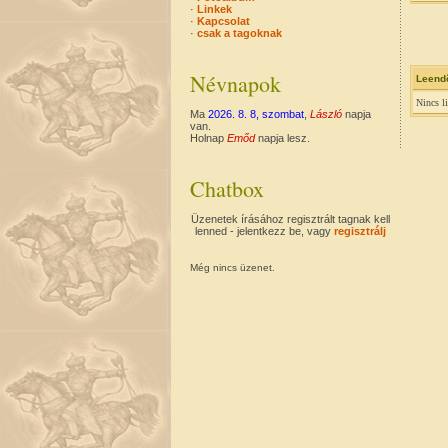
·
Linkek
·
Kapcsolat
·
csak a tagoknak
Névnapok
Leend
Nincs l
Ma
2026. 8. 8, szombat
,
László
napja
van.
Holnap
Emőd
napja lesz.
Chatbox
Üzenetek írásához regisztrált tagnak kell
lenned - jelentkezz be, vagy
regisztrálj
Még nincs üzenet.