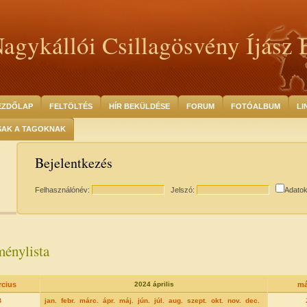
agykállói Csillagösvény Íjász 
EZDŐLAP
FELTÖLTÉS
HÍR BEKÜLDÉSE
FORUM
FOTÓALBUM
LI
SAK A TAGOKNAK
Bejelentkezés
Felhasználónév:
Jelszó:
Adato
énylista
rcius
2024 április
má
3
jan.
febr.
márc.
ápr.
máj.
jún.
júl.
aug.
szept.
okt.
nov.
dec.