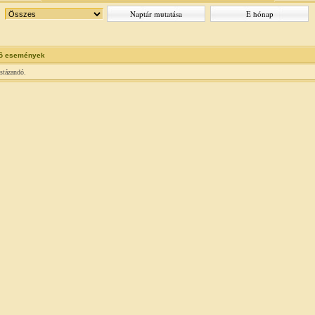
õ események
istázandó.