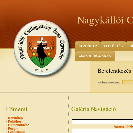
Nagykállói C
KEZDŐLAP
FELTÖLTÉS
H
CSAK A TAGOKNAK
Bejelentkezés
Felhasználónév:
Főmenü
Galéria Navigáció
·
Kezdőlap
·
Feltöltés
·
Hír beküldése
Anarcs
III-M
·
Forum
·
Fotóalbum