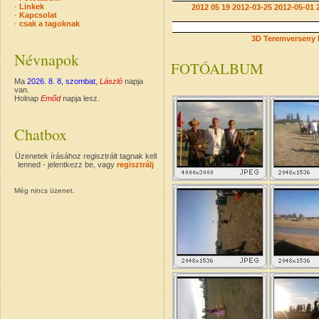
·
Linkek
2012 05 19
2012-03-25
2012-05-01
·
Kapcsolat
·
csak a tagoknak
3D Teremverseny
Névnapok
FOTÓALBUM
Ma
2026. 8. 8, szombat
,
László
napja
van.
Holnap
Emőd
napja lesz.
Chatbox
Üzenetek írásához regisztrált tagnak kell
lenned - jelentkezz be, vagy
regisztrálj
Még nincs üzenet.