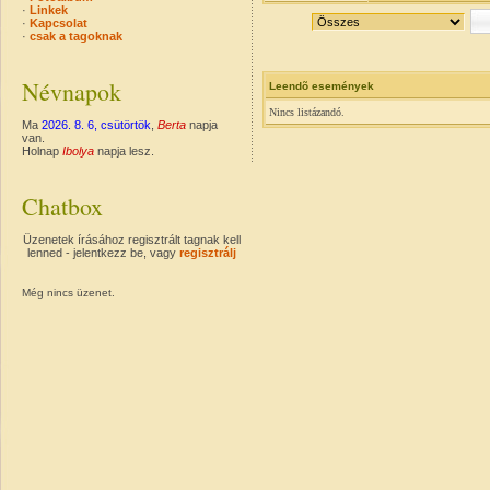
·
Linkek
·
Kapcsolat
·
csak a tagoknak
Névnapok
Leendõ események
Nincs listázandó.
Ma
2026. 8. 6, csütörtök
,
Berta
napja
van.
Holnap
Ibolya
napja lesz.
Chatbox
Üzenetek írásához regisztrált tagnak kell
lenned - jelentkezz be, vagy
regisztrálj
Még nincs üzenet.