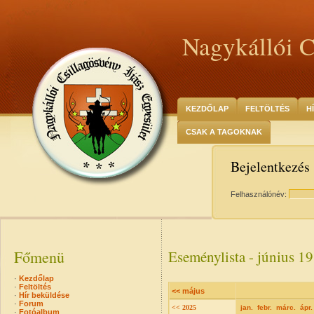
Nagykállói C
KEZDŐLAP
FELTÖLTÉS
H
CSAK A TAGOKNAK
Bejelentkezés
Felhasználónév:
Főmenü
Eseménylista - június 19
·
Kezdőlap
·
Feltöltés
<< május
·
Hír beküldése
·
Forum
<< 2025
jan.
febr.
márc.
ápr.
·
Fotóalbum