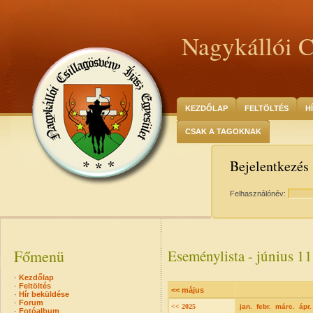
Nagykállói C
KEZDŐLAP
FELTÖLTÉS
H
CSAK A TAGOKNAK
Bejelentkezés
Felhasználónév:
Főmenü
Eseménylista - június 11
·
Kezdőlap
·
Feltöltés
<< május
·
Hír beküldése
·
Forum
<< 2025
jan.
febr.
márc.
ápr.
·
Fotóalbum