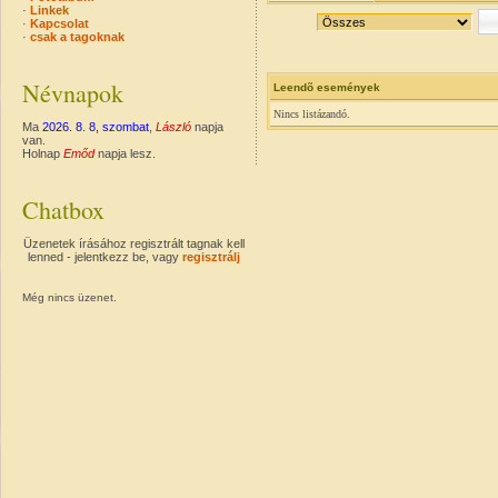
·
Linkek
·
Kapcsolat
·
csak a tagoknak
Névnapok
Leendõ események
Nincs listázandó.
Ma
2026. 8. 8, szombat
,
László
napja
van.
Holnap
Emőd
napja lesz.
Chatbox
Üzenetek írásához regisztrált tagnak kell
lenned - jelentkezz be, vagy
regisztrálj
Még nincs üzenet.