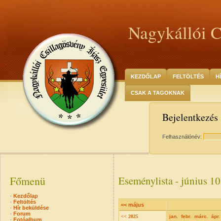
Nagykállói C
KEZDŐLAP
FELTÖLTÉS
H
CSAK A TAGOKNAK
Bejelentkezés
Felhasználónév:
Főmenü
Eseménylista - június 10
·
Kezdőlap
·
Feltöltés
<< május
·
Hír beküldése
·
Forum
<< 2025
jan.
febr.
márc.
ápr.
·
Fotóalbum