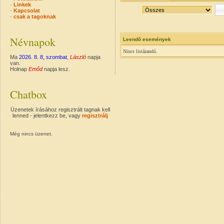
·
Linkek
·
Kapcsolat
·
csak a tagoknak
Névnapok
Leendõ események
Nincs listázandó.
Ma
2026. 8. 8, szombat
,
László
napja
van.
Holnap
Emőd
napja lesz.
Chatbox
Üzenetek írásához regisztrált tagnak kell
lenned - jelentkezz be, vagy
regisztrálj
Még nincs üzenet.