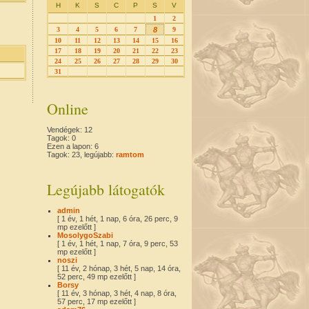
H
K
S
C
P
S
V
1
2
3
4
5
6
7
8
9
10
11
12
13
14
15
16
17
18
19
20
21
22
23
24
25
26
27
28
29
30
31
Online
Vendégek: 12
Tagok: 0
Ezen a lapon: 6
Tagok: 23, legújabb:
ramtom
Legújabb látogatók
admin
[ 1 év, 1 hét, 1 nap, 6 óra, 26 perc, 9
mp ezelőtt ]
MosolygoSzabi
[ 1 év, 1 hét, 1 nap, 7 óra, 9 perc, 53
mp ezelőtt ]
noszi
[ 11 év, 2 hónap, 3 hét, 5 nap, 14 óra,
52 perc, 49 mp ezelőtt ]
Borsy
[ 11 év, 3 hónap, 3 hét, 4 nap, 8 óra,
57 perc, 17 mp ezelőtt ]