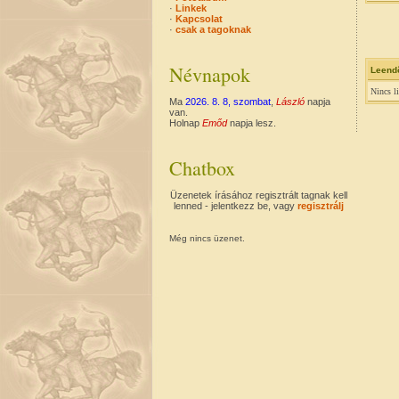
·
Linkek
·
Kapcsolat
·
csak a tagoknak
Névnapok
Leend
Nincs l
Ma
2026. 8. 8, szombat
,
László
napja
van.
Holnap
Emőd
napja lesz.
Chatbox
Üzenetek írásához regisztrált tagnak kell
lenned - jelentkezz be, vagy
regisztrálj
Még nincs üzenet.