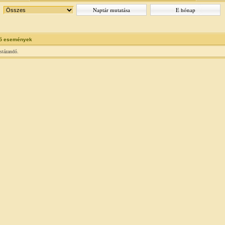
õ események
istázandó.