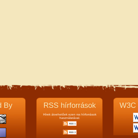
d By
RSS hírforrások
W3C 
Hírek átvehetőek ezen rss hírforrások
használatával.