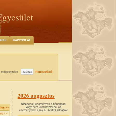
Egyesület
NKEK
KAPCSOLAT
k megjegyzése
Regisztráció
2026 augusztus
Nincsenek események a hónapban,
vagy nem jelentkeztél be. Az
nius >>
eseményeket csak a TAGOK láthatják!
2027 >>