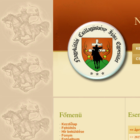
N
K
C
Főmenü
Esem
·
Kezdőlap
·
Feltöltés
<< ápri
·
Hír beküldése
·
Forum
<< 202
·
Fotóalbum