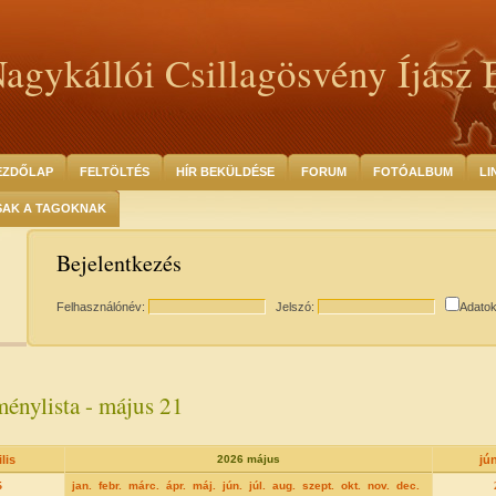
agykállói Csillagösvény Íjász 
EZDŐLAP
FELTÖLTÉS
HÍR BEKÜLDÉSE
FORUM
FOTÓALBUM
LI
SAK A TAGOKNAK
Bejelentkezés
Felhasználónév:
Jelszó:
Adato
énylista - május 21
lis
2026 május
jú
5
jan.
febr.
márc.
ápr.
máj.
jún.
júl.
aug.
szept.
okt.
nov.
dec.