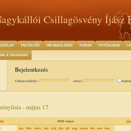
agykállói Csillagösvény Íjász 
EZDŐLAP
FELTÖLTÉS
HÍR BEKÜLDÉSE
FORUM
FOTÓALBUM
LI
SAK A TAGOKNAK
Bejelentkezés
Felhasználónév:
Jelszó:
Adato
énylista - május 17
lis
2026 május
jú
5
jan.
febr.
márc.
ápr.
máj.
jún.
júl.
aug.
szept.
okt.
nov.
dec.