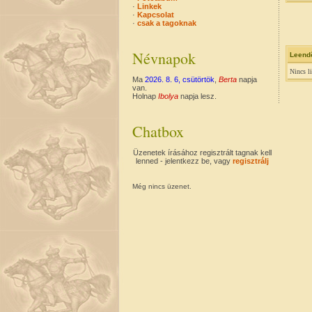
·
Linkek
·
Kapcsolat
·
csak a tagoknak
Névnapok
Leend
Nincs l
Ma
2026. 8. 6, csütörtök
,
Berta
napja
van.
Holnap
Ibolya
napja lesz.
Chatbox
Üzenetek írásához regisztrált tagnak kell
lenned - jelentkezz be, vagy
regisztrálj
Még nincs üzenet.