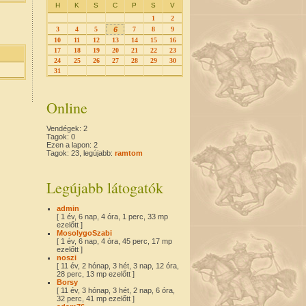
H
K
S
C
P
S
V
1
2
3
4
5
6
7
8
9
10
11
12
13
14
15
16
17
18
19
20
21
22
23
24
25
26
27
28
29
30
31
Online
Vendégek: 2
Tagok: 0
Ezen a lapon: 2
Tagok: 23, legújabb:
ramtom
Legújabb látogatók
admin
[ 1 év, 6 nap, 4 óra, 1 perc, 33 mp
ezelőtt ]
MosolygoSzabi
[ 1 év, 6 nap, 4 óra, 45 perc, 17 mp
ezelőtt ]
noszi
[ 11 év, 2 hónap, 3 hét, 3 nap, 12 óra,
28 perc, 13 mp ezelőtt ]
Borsy
[ 11 év, 3 hónap, 3 hét, 2 nap, 6 óra,
32 perc, 41 mp ezelőtt ]