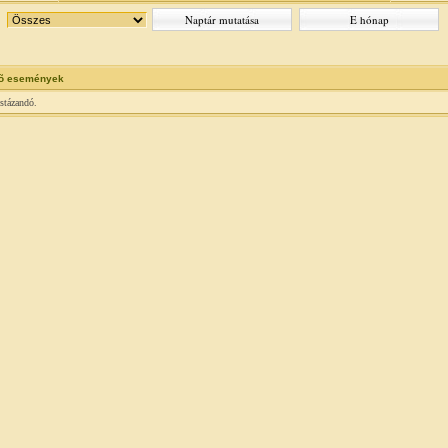
õ események
istázandó.