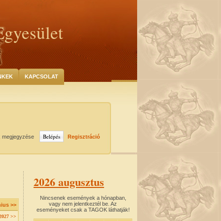
Egyesület
NKEK
KAPCSOLAT
k megjegyzése
Regisztráció
2026 augusztus
Nincsenek események a hónapban,
vagy nem jelentkeztél be. Az
nius >>
eseményeket csak a TAGOK láthatják!
2027 >>