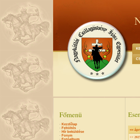
N
K
C
Főmenü
Esem
·
Kezdőlap
·
Feltöltés
<< ápri
·
Hír beküldése
·
Forum
<< 202
·
Fotóalbum