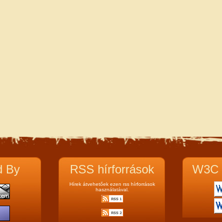
d By
RSS hírforrások
W3C 
Hírek átvehetőek ezen rss hírforrások
használatával.