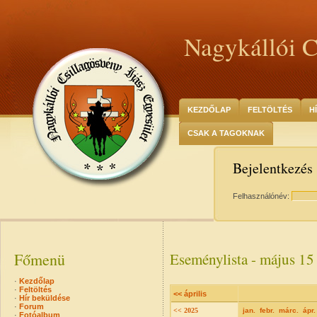
Nagykállói C
KEZDŐLAP
FELTÖLTÉS
H
CSAK A TAGOKNAK
Bejelentkezés
Felhasználónév:
Főmenü
Eseménylista - május 15
·
Kezdőlap
·
Feltöltés
<< április
·
Hír beküldése
·
Forum
<< 2025
jan.
febr.
márc.
ápr.
·
Fotóalbum