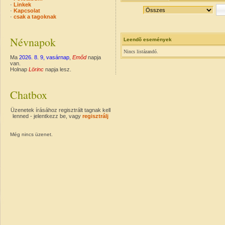
·
Linkek
·
Kapcsolat
·
csak a tagoknak
Névnapok
Leendõ események
Nincs listázandó.
Ma
2026. 8. 9, vasárnap
,
Emőd
napja
van.
Holnap
Lörinc
napja lesz.
Chatbox
Üzenetek írásához regisztrált tagnak kell
lenned - jelentkezz be, vagy
regisztrálj
Még nincs üzenet.