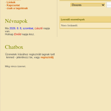
·
Linkek
·
Kapcsolat
·
csak a tagoknak
Névnapok
Leendõ események
Nincs listázandó.
Ma
2026. 8. 8, szombat
,
László
napja
van.
Holnap
Emőd
napja lesz.
Chatbox
Üzenetek írásához regisztrált tagnak kell
lenned - jelentkezz be, vagy
regisztrálj
Még nincs üzenet.