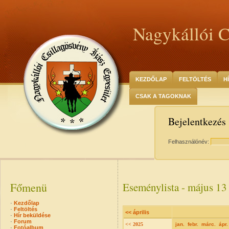
Nagykállói C
KEZDŐLAP
FELTÖLTÉS
H
CSAK A TAGOKNAK
Bejelentkezés
Felhasználónév:
Főmenü
Eseménylista - május 13
·
Kezdőlap
·
Feltöltés
<< április
·
Hír beküldése
·
Forum
<< 2025
jan.
febr.
márc.
ápr.
·
Fotóalbum