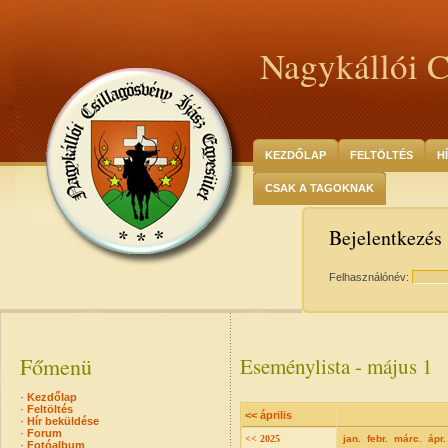
Nagykállói C
KEZDŐLAP
FELTÖLTÉS
H
CSAK A TAGOKNAK
Bejelentkezés
Felhasználónév:
Főmenü
Eseménylista - május 1
·
Kezdőlap
·
Feltöltés
<< április
·
Hír beküldése
·
Forum
<< 2025
jan.
febr.
márc.
ápr.
·
Fotóalbum