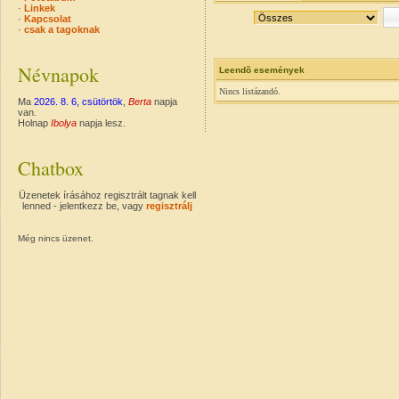
·
Linkek
·
Kapcsolat
·
csak a tagoknak
Névnapok
Leendõ események
Nincs listázandó.
Ma
2026. 8. 6, csütörtök
,
Berta
napja
van.
Holnap
Ibolya
napja lesz.
Chatbox
Üzenetek írásához regisztrált tagnak kell
lenned - jelentkezz be, vagy
regisztrálj
Még nincs üzenet.