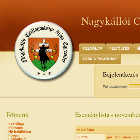
Nagykállói C
KEZDŐLAP
FELTÖLTÉS
H
CSAK A TAGOKNAK
Bejelentkezés
Felhasználónév:
Főmenü
Eseménylista - novembe
·
Kezdőlap
·
Feltöltés
<< október
·
Hír beküldése
·
Forum
<< 2024
jan.
febr.
márc.
ápr.
·
Fotóalbum