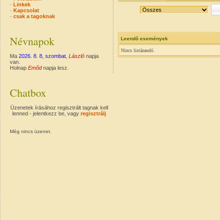
·
Linkek
·
Kapcsolat
·
csak a tagoknak
Névnapok
Leendõ események
Nincs listázandó.
Ma
2026. 8. 8, szombat
,
László
napja
van.
Holnap
Emőd
napja lesz.
Chatbox
Üzenetek írásához regisztrált tagnak kell
lenned - jelentkezz be, vagy
regisztrálj
Még nincs üzenet.