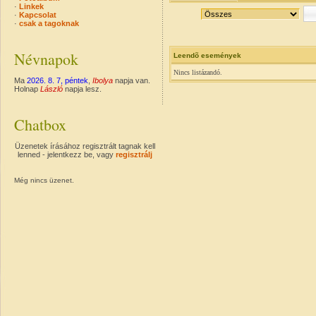
·
Linkek
·
Kapcsolat
·
csak a tagoknak
Névnapok
Leendõ események
Nincs listázandó.
Ma
2026. 8. 7, péntek
,
Ibolya
napja van.
Holnap
László
napja lesz.
Chatbox
Üzenetek írásához regisztrált tagnak kell
lenned - jelentkezz be, vagy
regisztrálj
Még nincs üzenet.