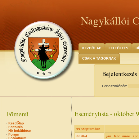
Nagykállói C
KEZDŐLAP
FELTÖLTÉS
H
CSAK A TAGOKNAK
Bejelentkezés
Felhasználónév:
Főmenü
Eseménylista - október 
·
Kezdőlap
·
Feltöltés
<< szeptember
·
Hír beküldése
·
Forum
<< 2024
jan.
febr.
márc.
ápr.
·
Fotóalbum