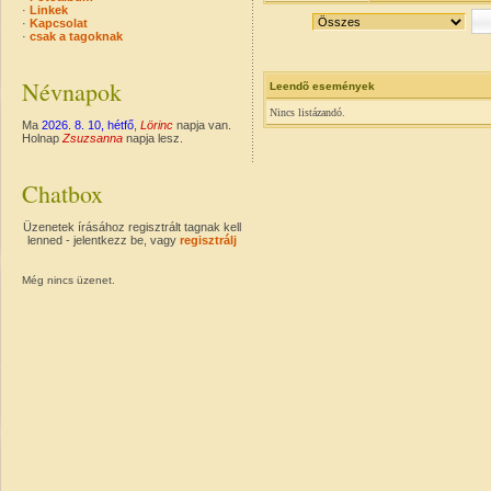
·
Linkek
·
Kapcsolat
·
csak a tagoknak
Névnapok
Leendõ események
Nincs listázandó.
Ma
2026. 8. 10, hétfő
,
Lörinc
napja van.
Holnap
Zsuzsanna
napja lesz.
Chatbox
Üzenetek írásához regisztrált tagnak kell
lenned - jelentkezz be, vagy
regisztrálj
Még nincs üzenet.