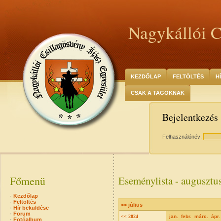
Nagykállói C
KEZDŐLAP
FELTÖLTÉS
H
CSAK A TAGOKNAK
Bejelentkezés
Felhasználónév:
Főmenü
Eseménylista - augusztu
·
Kezdőlap
·
Feltöltés
<< július
·
Hír beküldése
·
Forum
<< 2024
jan.
febr.
márc.
ápr.
·
Fotóalbum