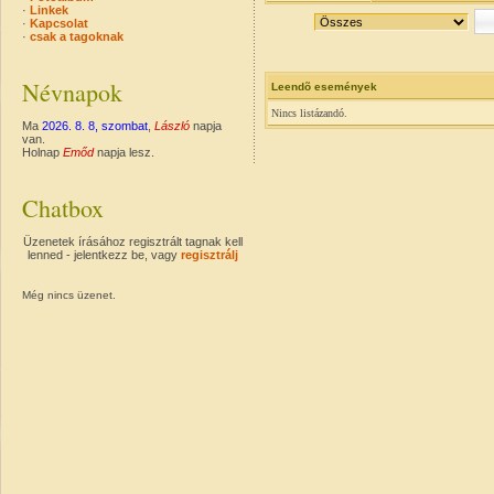
·
Linkek
·
Kapcsolat
·
csak a tagoknak
Névnapok
Leendõ események
Nincs listázandó.
Ma
2026. 8. 8, szombat
,
László
napja
van.
Holnap
Emőd
napja lesz.
Chatbox
Üzenetek írásához regisztrált tagnak kell
lenned - jelentkezz be, vagy
regisztrálj
Még nincs üzenet.