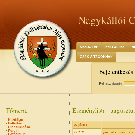
Nagykállói C
KEZDŐLAP
FELTÖLTÉS
H
CSAK A TAGOKNAK
Bejelentkezés
Felhasználónév:
Főmenü
Eseménylista - augusztu
·
Kezdőlap
·
Feltöltés
<< július
·
Hír beküldése
·
Forum
<< 2024
jan.
febr.
márc.
ápr.
·
Fotóalbum