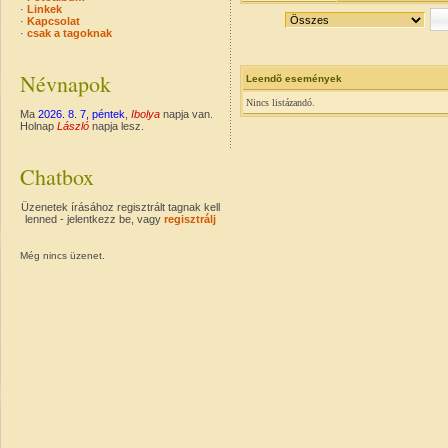
·
Linkek
·
Kapcsolat
·
csak a tagoknak
Névnapok
Leendõ események
Nincs listázandó.
Ma
2026. 8. 7, péntek
,
Ibolya
napja van.
Holnap
László
napja lesz.
Chatbox
Üzenetek írásához regisztrált tagnak kell
lenned - jelentkezz be, vagy
regisztrálj
Még nincs üzenet.