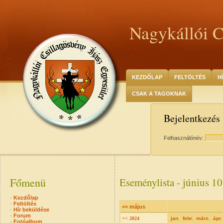
Nagykállói C
KEZDŐLAP
FELTÖLTÉS
H
CSAK A TAGOKNAK
Bejelentkezés
Felhasználónév:
Főmenü
Eseménylista - június 10
·
Kezdőlap
·
Feltöltés
<< május
·
Hír beküldése
·
Forum
<< 2024
jan.
febr.
márc.
ápr.
·
Fotóalbum