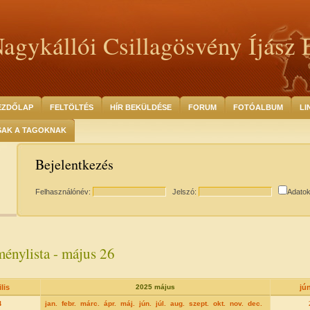
agykállói Csillagösvény Íjász 
EZDŐLAP
FELTÖLTÉS
HÍR BEKÜLDÉSE
FORUM
FOTÓALBUM
LI
SAK A TAGOKNAK
Bejelentkezés
Felhasználónév:
Jelszó:
Adato
énylista - május 26
lis
2025 május
jú
4
jan.
febr.
márc.
ápr.
máj.
jún.
júl.
aug.
szept.
okt.
nov.
dec.