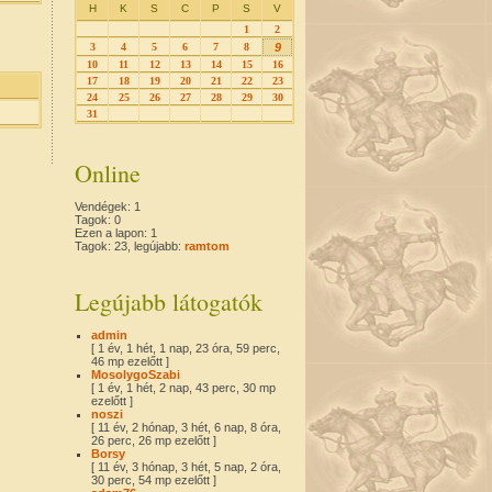
H
K
S
C
P
S
V
1
2
3
4
5
6
7
8
9
10
11
12
13
14
15
16
17
18
19
20
21
22
23
24
25
26
27
28
29
30
31
Online
Vendégek: 1
Tagok: 0
Ezen a lapon: 1
Tagok: 23, legújabb:
ramtom
Legújabb látogatók
admin
[ 1 év, 1 hét, 1 nap, 23 óra, 59 perc,
46 mp ezelőtt ]
MosolygoSzabi
[ 1 év, 1 hét, 2 nap, 43 perc, 30 mp
ezelőtt ]
noszi
[ 11 év, 2 hónap, 3 hét, 6 nap, 8 óra,
26 perc, 26 mp ezelőtt ]
Borsy
[ 11 év, 3 hónap, 3 hét, 5 nap, 2 óra,
30 perc, 54 mp ezelőtt ]