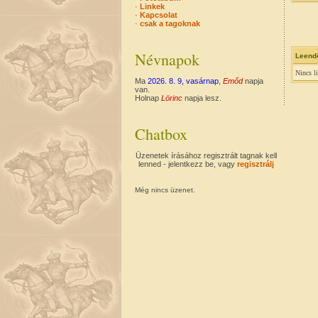
·
Linkek
·
Kapcsolat
·
csak a tagoknak
Névnapok
Leend
Nincs l
Ma
2026. 8. 9, vasárnap
,
Emőd
napja
van.
Holnap
Lörinc
napja lesz.
Chatbox
Üzenetek írásához regisztrált tagnak kell
lenned - jelentkezz be, vagy
regisztrálj
Még nincs üzenet.