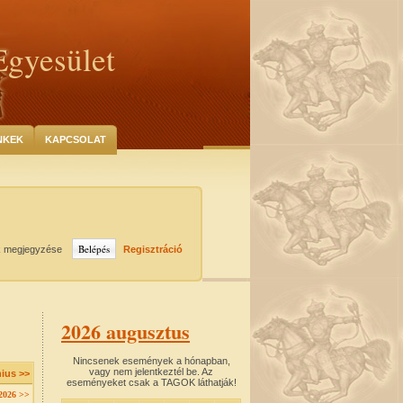
Egyesület
NKEK
KAPCSOLAT
k megjegyzése
Regisztráció
2026 augusztus
Nincsenek események a hónapban,
vagy nem jelentkeztél be. Az
nius >>
eseményeket csak a TAGOK láthatják!
2026 >>