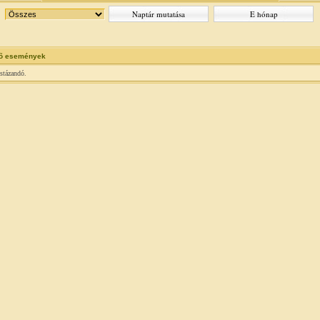
õ események
istázandó.