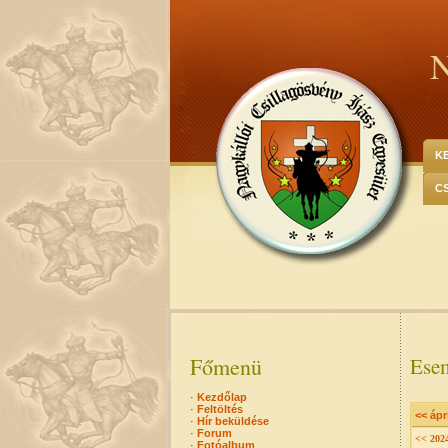
N
K
C
Főmenü
Esem
·
Kezdőlap
·
Feltöltés
<< ápri
·
Hír beküldése
·
Forum
<< 202
·
Fotóalbum