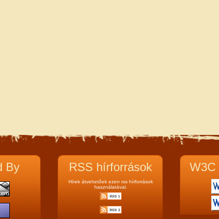
d By
RSS hírforrások
W3C 
Hírek átvehetőek ezen rss hírforrások
használatával.